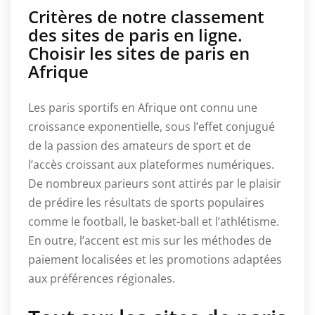
Critères de notre classement
des sites de paris en ligne.
Choisir les sites de paris en
Afrique
Les paris sportifs en Afrique ont connu une
croissance exponentielle, sous l’effet conjugué
de la passion des amateurs de sport et de
l’accès croissant aux plateformes numériques.
De nombreux parieurs sont attirés par le plaisir
de prédire les résultats de sports populaires
comme le football, le basket-ball et l’athlétisme.
En outre, l’accent est mis sur les méthodes de
paiement localisées et les promotions adaptées
aux préférences régionales.