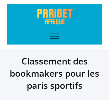
Skip
to
content
paribet-afrique.com
Toggle navigation
Classement des
bookmakers pour les
paris sportifs