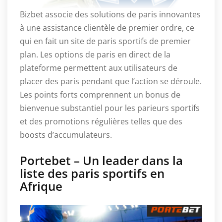
Bizbet associe des solutions de paris innovantes
à une assistance clientèle de premier ordre, ce
qui en fait un site de paris sportifs de premier
plan. Les options de paris en direct de la
plateforme permettent aux utilisateurs de
placer des paris pendant que l’action se déroule.
Les points forts comprennent un bonus de
bienvenue substantiel pour les parieurs sportifs
et des promotions régulières telles que des
boosts d’accumulateurs.
Portebet – Un leader dans la
liste des paris sportifs en
Afrique