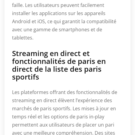
faille. Les utilisateurs peuvent facilement
installer les applications sur les appareils
Android et iOS, ce qui garantit la compatibilité
avec une gamme de smartphones et de
tablettes.
Streaming en direct et
fonctionnalités de paris en
direct de la liste des paris
sportifs
Les plateformes offrant des fonctionnalités de
streaming en direct élèvent l’expérience des
marchés de paris sportifs. Les mises à jour en
temps réel et les options de paris in-play
permettent aux utilisateurs de placer un pari
avec une meilleure compréhension. Des sites