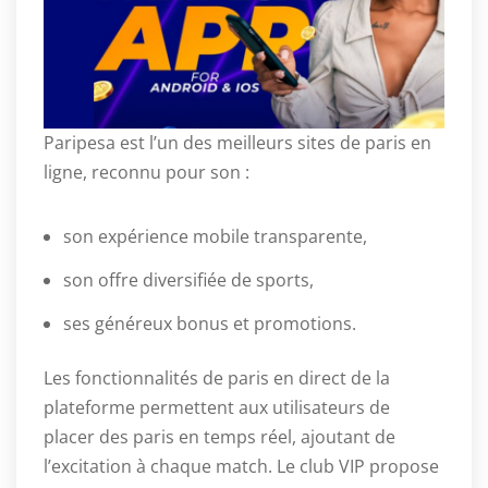
Paripesa est l’un des meilleurs sites de paris en
ligne, reconnu pour son :
son expérience mobile transparente,
son offre diversifiée de sports,
ses généreux bonus et promotions.
Les fonctionnalités de paris en direct de la
plateforme permettent aux utilisateurs de
placer des paris en temps réel, ajoutant de
l’excitation à chaque match. Le club VIP propose