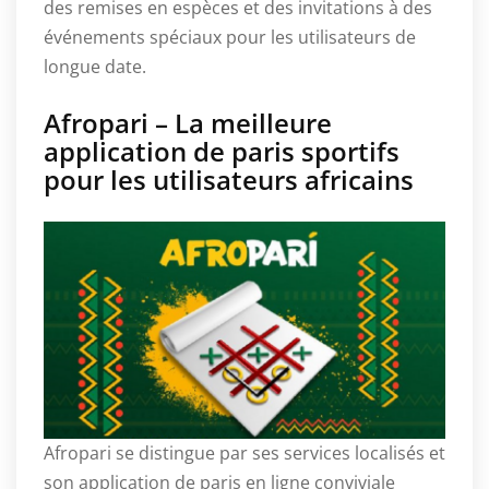
des remises en espèces et des invitations à des
événements spéciaux pour les utilisateurs de
longue date.
Afropari – La meilleure
application de paris sportifs
pour les utilisateurs africains
Afropari se distingue par ses services localisés et
son application de paris en ligne conviviale