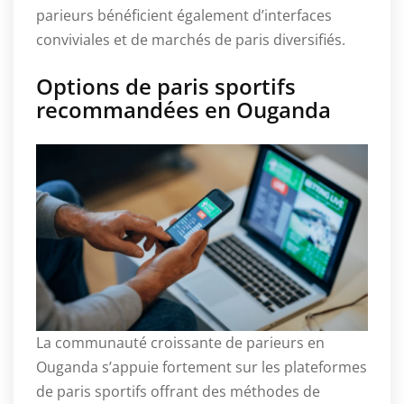
parieurs bénéficient également d’interfaces
conviviales et de marchés de paris diversifiés.
Options de paris sportifs
recommandées en Ouganda
La communauté croissante de parieurs en
Ouganda s’appuie fortement sur les plateformes
de paris sportifs offrant des méthodes de