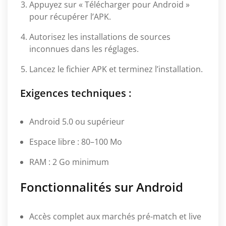
Appuyez sur « Télécharger pour Android »
pour récupérer l’APK.
Autorisez les installations de sources
inconnues dans les réglages.
Lancez le fichier APK et terminez l’installation.
Exigences techniques :
Android 5.0 ou supérieur
Espace libre : 80–100 Mo
RAM : 2 Go minimum
Fonctionnalités sur Android
Accès complet aux marchés pré-match et live