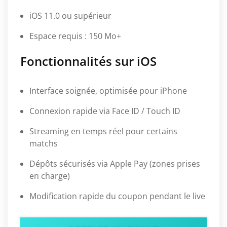
iOS 11.0 ou supérieur
Espace requis : 150 Mo+
Fonctionnalités sur iOS
Interface soignée, optimisée pour iPhone
Connexion rapide via Face ID / Touch ID
Streaming en temps réel pour certains
matchs
Dépôts sécurisés via Apple Pay (zones prises
en charge)
Modification rapide du coupon pendant le live