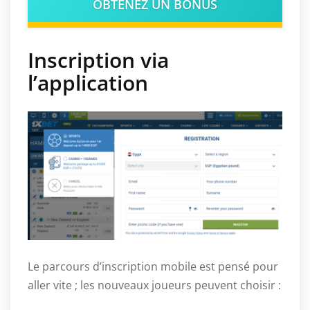
OBTENEZ UN BONUS
Inscription via
l’application
Le parcours d’inscription mobile est pensé pour
aller vite ; les nouveaux joueurs peuvent choisir :