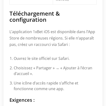
Téléchargement &
configuration
L’application 1xBet iOS est disponible dans l’App
Store de nombreuses régions. Si elle n’apparaît
pas, créez un raccourci via Safari :
Ouvrez le site officiel sur Safari.
Choisissez « Partager » → « Ajouter à l’écran
d’accueil ».
Une icône d’accès rapide s’affiche et
fonctionne comme une app.
Exigences :