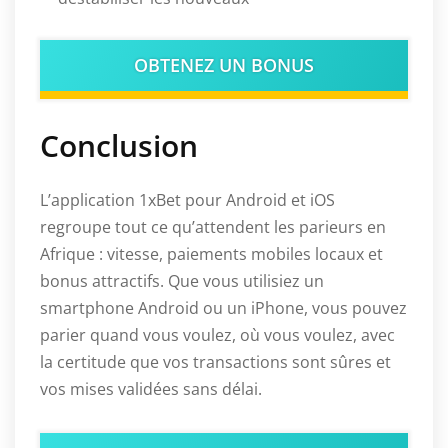
OBTENEZ UN BONUS
Conclusion
L’application 1xBet pour Android et iOS
regroupe tout ce qu’attendent les parieurs en
Afrique : vitesse, paiements mobiles locaux et
bonus attractifs. Que vous utilisiez un
smartphone Android ou un iPhone, vous pouvez
parier quand vous voulez, où vous voulez, avec
la certitude que vos transactions sont sûres et
vos mises validées sans délai.