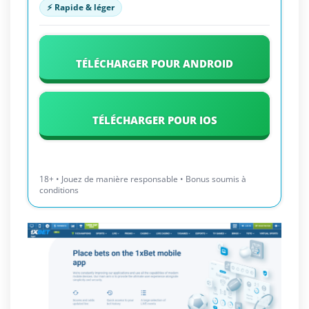
⚡ Rapide & léger
TÉLÉCHARGER POUR ANDROID
TÉLÉCHARGER POUR IOS
18+ • Jouez de manière responsable • Bonus soumis à
conditions