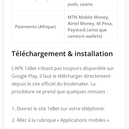
push, casino
MTN Mobile Money,
Airtel Money, M-Pesa,
Paiements (Afrique)
Paystack (ainsi que
cartes/e-wallets)
Téléchargement & installation
L’APK 1xBet n’étant pas toujours disponible sur
Google Play, il faut le télécharger directement
depuis le site officiel du bookmaker. La
procédure ne prend que quelques minutes :
Ouvrez le site 1xBet sur votre téléphone.
Allez à la rubrique « Applications mobiles ».