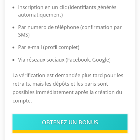
Inscription en un clic (identifiants générés
automatiquement)
Par numéro de téléphone (confirmation par
SMS)
Par e-mail (profil complet)
Via réseaux sociaux (Facebook, Google)
La vérification est demandée plus tard pour les
retraits, mais les dépôts et les paris sont
possibles immédiatement après la création du
compte.
OBTENEZ UN BONUS