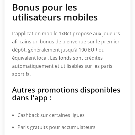
Bonus pour les
utilisateurs mobiles
L’application mobile 1xBet propose aux joueurs
africains un bonus de bienvenue sur le premier
dépôt, généralement jusqu’à 100 EUR ou
équivalent local. Les fonds sont crédités
automatiquement et utilisables sur les paris
sportifs.
Autres promotions disponibles
dans l’app :
Cashback sur certaines ligues
Paris gratuits pour accumulateurs